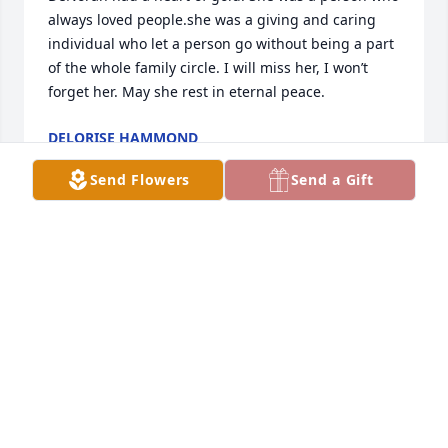
always loved people.she was a giving and caring 
individual who let a person go without being a part 
of the whole family circle. I will miss her, I won’t 
forget her. May she rest in eternal peace.
DELORISE HAMMOND
Jun 22, 2026
Send Flowers
Send a Gift
My favorite memory of DeNorah Paula is her quiet 
and loving spirit! Her smile meant you are welcome. 
She had arms that hugged you, and said” you are 
part of this family.!”Her home cooked meals were 
delicious and you would come for more! I will 
always remember her and never forget her sweet 
hospitality. She always wanted to ensure that my 
husband and I felt welcome at all times. She loved 