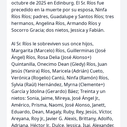
octubre de 2025 en Edinburg. El Sr. Ríos fue
precedido en la muerte por su esposa, Ninfa
Ríos Ríos; padres, Guadalupe y Santos Ríos; tres
hermanos, Angelina Ríos, Armando Ríos y
Socorro Gracia; dos nietos, Jessica y Fabián.
Al Sr. Ríos le sobreviven sus once hijos,
Margarita (Marcelo) Ríos, Guillerminas (José
Ángel) Ríos, Rosa Delia (José Alonso+)
Quintanilla, Onecimo Dean (Gledy) Ríos, Juan
Jesús (Yanira) Ríos, Maricela (Adrián) Cueto,
Verónica (Rogelio) Cantú, Ninfa (Ramón) Ríos,
Sylvia (Raúl) Hernández, Myrna (Clemente+)
García y Idolina (Gerardo) Báez; Treinta y un
nietos: Sonia, Jaime, Mireya, José Ángel Jr.,
Américo, Prisma, Naomi, José Alonso, Janett,
Eduardo, Dean, Magaly, Ruby, Rey, Jesús, Víctor,
Areyana, Roy Jr., Javier G. Alexis, Brittany, Adolfo,
Adriana, Héctor Jr., Dulce, Jessica, Isai, Alexander,