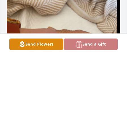
Send Flowers
Send a Gift
Mi mas sentido pesame para 
todos.Dios les de Consuelo en Este 
momento de dolor y que dios los 
bendiga.

Le Dio gracias a dios por permitirme estar en ESO 
moneto k estava enfermo y aser  le su atolitos 
cuando los pedia 🤍💐🕊️