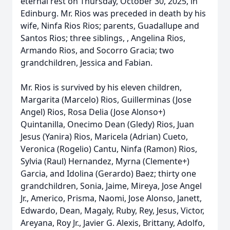
eternal rest on Thursday, October 30, 2025, in
Edinburg. Mr. Rios was preceded in death by his
wife, Ninfa Rios Rios; parents, Guadallupe and
Santos Rios; three siblings, , Angelina Rios,
Armando Rios, and Socorro Gracia; two
grandchildren, Jessica and Fabian.
Mr. Rios is survived by his eleven children,
Margarita (Marcelo) Rios, Guillerminas (Jose
Angel) Rios, Rosa Delia (Jose Alonso+)
Quintanilla, Onecimo Dean (Gledy) Rios, Juan
Jesus (Yanira) Rios, Maricela (Adrian) Cueto,
Veronica (Rogelio) Cantu, Ninfa (Ramon) Rios,
Sylvia (Raul) Hernandez, Myrna (Clemente+)
Garcia, and Idolina (Gerardo) Baez; thirty one
grandchildren, Sonia, Jaime, Mireya, Jose Angel
Jr., Americo, Prisma, Naomi, Jose Alonso, Janett,
Edwardo, Dean, Magaly, Ruby, Rey, Jesus, Victor,
Areyana, Roy Jr., Javier G. Alexis, Brittany, Adolfo,